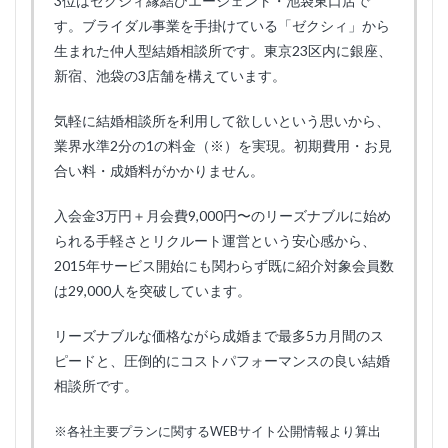
3位はゼクシィ縁結びエージェント・池袋東口店で
す。ブライダル事業を手掛けている「ゼクシィ」から
生まれた仲人型結婚相談所です。東京23区内に銀座、
新宿、池袋の3店舗を構えています。
気軽に結婚相談所を利用して欲しいという思いから、
業界水準2分の1の料金（※）を実現。初期費用・お見
合い料・成婚料がかかりません。
入会金3万円＋月会費9,000円〜のリーズナブルに始め
られる手軽さとリクルート運営という安心感から、
2015年サービス開始にも関わらず既に紹介対象会員数
は29,000人を突破しています。
リーズナブルな価格ながら成婚まで最多5カ月間のス
ピードと、圧倒的にコストパフォーマンスの良い結婚
相談所です。
※各社主要プランに関するWEBサイト公開情報より算出