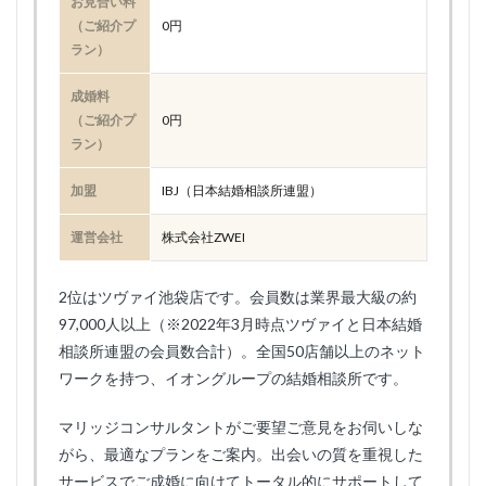
お見合い料
（ご紹介プ
0円
ラン）
成婚料
（ご紹介プ
0円
ラン）
加盟
IBJ（日本結婚相談所連盟）
運営会社
株式会社ZWEI
2位はツヴァイ池袋店です。会員数は業界最大級の約
97,000人以上（※2022年3月時点ツヴァイと日本結婚
相談所連盟の会員数合計）。全国50店舗以上のネット
ワークを持つ、イオングループの結婚相談所です。
マリッジコンサルタントがご要望ご意見をお伺いしな
がら、最適なプランをご案内。出会いの質を重視した
サービスでご成婚に向けてトータル的にサポートして