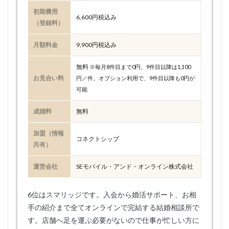
初期費用
6,600円税込み
（登録料）
月額料金
9,900円税込み
無料
※毎月8件目まで0円、9件目以降は1,100
お見合い料
円／件。オプション利用で、9件目以降も0円が
可能
成婚料
無料
加盟（情報
コネクトシップ
共有）
運営会社
SEモバイル・アンド・オンライン株式会社
6位はスマリッジです。入会から婚活サポート、お相
手の紹介まで全てオンラインで完結する結婚相談所で
す。店舗へ足を運ぶ必要がないので仕事が忙しい方に