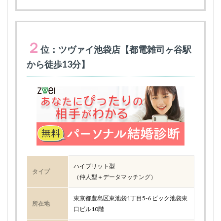
２
位：ツヴァイ池袋店【都電雑司ヶ谷駅
から徒歩13分】
ハイブリット型
タイプ
（仲人型＋データマッチング）
東京都豊島区東池袋1丁目5-6 ビック池袋東
所在地
口ビル10階