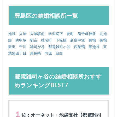
豊島区の結婚相談所一覧
池袋
大塚
大塚駅前
学習院下
要町
鬼子母神前
北池
袋
庚申塚
駒込
椎名町
下板橋
新庚申塚
巣鴨
巣鴨
新田
千川
雑司が谷
都電雑司ヶ谷
西巣鴨
東池袋
東
池袋四丁目
東長崎
向原
目白
都電雑司ヶ谷の結婚相談所おすす
めランキングBEST7
１
位：オーネット・池袋支社【都電雑司