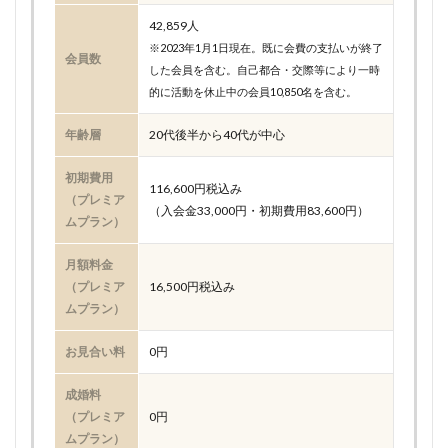
42,859人
※2023年1月1日現在。既に会費の支払いが終了
会員数
した会員を含む。自己都合・交際等により一時
的に活動を休止中の会員10,850名を含む。
年齢層
20代後半から40代が中心
初期費用
116,600円税込み
（プレミア
（入会金33,000円・初期費用83,600円）
ムプラン）
月額料金
（プレミア
16,500円税込み
ムプラン）
お見合い料
0円
成婚料
（プレミア
0円
ムプラン）