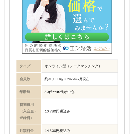
タイプ
オンライン型（データマッチング）
会員数
約30,000名
※2022年2月現在
年齢層
30代〜40代が中心
初期費用
（入会金・
10,780円税込み
登録料）
月額料金
14,300円税込み