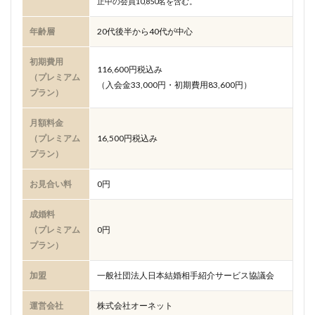
止中の会員10,850名を含む。
年齢層
20代後半から40代が中心
初期費用
116,600円税込み
（プレミアム
（入会金33,000円・初期費用83,600円）
プラン）
月額料金
（プレミアム
16,500円税込み
プラン）
お見合い料
0円
成婚料
（プレミアム
0円
プラン）
加盟
一般社団法人日本結婚相手紹介サービス協議会
運営会社
株式会社オーネット