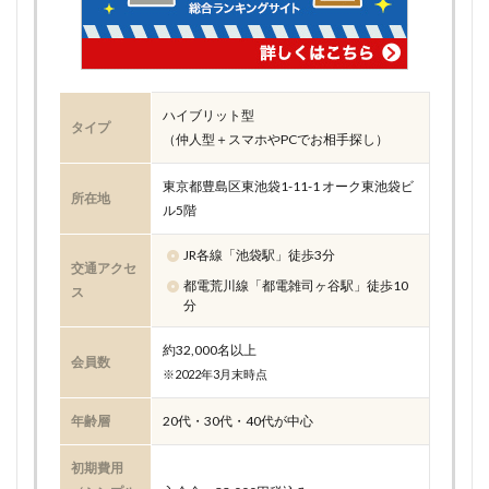
ハイブリット型
タイプ
（仲人型＋スマホやPCでお相手探し）
東京都豊島区東池袋1-11-1 オーク東池袋ビ
所在地
ル5階
JR各線「池袋駅」徒歩3分
交通アクセ
都電荒川線「都電雑司ヶ谷駅」徒歩10
ス
分
約32,000名以上
会員数
※2022年3月末時点
年齢層
20代・30代・40代が中心
初期費用