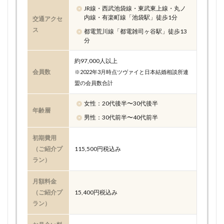
JR線・西武池袋線・東武東上線・丸ノ
内線・有楽町線「池袋駅」徒歩1分
交通アクセ
ス
都電荒川線「都電雑司ヶ谷駅」徒歩13
分
約97,000人以上
会員数
※2022年3月時点ツヴァイと日本結婚相談所連
盟の会員数合計
女性：20代後半〜30代後半
年齢層
男性：30代前半〜40代前半
初期費用
（ご紹介プ
115,500円税込み
ラン）
月額料金
（ご紹介プ
15,400円税込み
ラン）