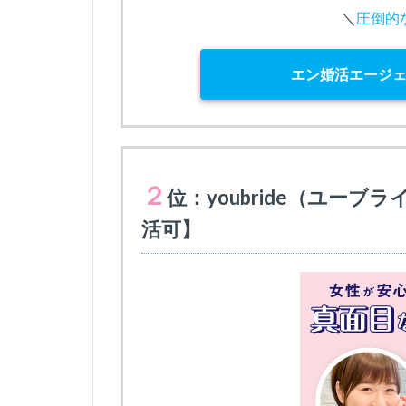
＼
圧倒的
エン婚活エージ
２
位：youbride（ユー
活可】