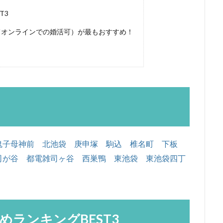
T3
てオンラインでの婚活可）が最もおすすめ！
鬼子母神前
北池袋
庚申塚
駒込
椎名町
下板
司が谷
都電雑司ヶ谷
西巣鴨
東池袋
東池袋四丁
ランキングBEST3