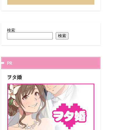
検索
検索
PR
ヲタ婚