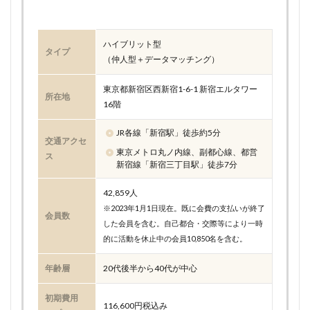
ハイブリット型
タイプ
（仲人型＋データマッチング）
東京都新宿区西新宿1-6-1 新宿エルタワー
所在地
16階
JR各線「新宿駅」徒歩約5分
交通アクセ
東京メトロ丸ノ内線、副都心線、都営
ス
新宿線「新宿三丁目駅」徒歩7分
42,859人
※2023年1月1日現在。既に会費の支払いが終了
会員数
した会員を含む。自己都合・交際等により一時
的に活動を休止中の会員10,850名を含む。
年齢層
20代後半から40代が中心
初期費用
116,600円税込み