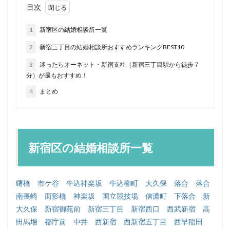
目次
1
新宿区の結婚相談所一覧
2
新宿三丁目の結婚相談所おすすめランキングBEST10
3
迷ったらオーネット・新宿支社（新宿三丁目駅から徒歩７
分）が最もおすすめ！
4
まとめ
新宿区の結婚相談所一覧
曙橋
市ケ谷
牛込神楽坂
牛込柳町
大久保
落合
落合
南長崎
面影橋
神楽坂
国立競技場
信濃町
下落合
新
大久保
新宿御苑前
新宿三丁目
新宿西口
西武新宿
高
田馬場
都庁前
中井
西新宿
西新宿五丁目
西早稲田