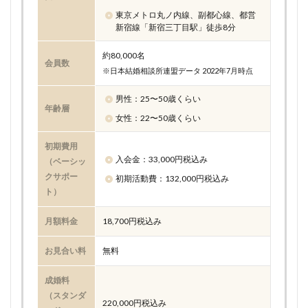
東京メトロ丸ノ内線、副都心線、都営
新宿線「新宿三丁目駅」徒歩8分
約80,000名
会員数
※日本結婚相談所連盟データ 2022年7月時点
男性：25〜50歳くらい
年齢層
女性：22〜50歳くらい
初期費用
入会金：33,000円税込み
（ベーシッ
クサポー
初期活動費：132,000円税込み
ト）
月額料金
18,700円税込み
お見合い料
無料
成婚料
（スタンダ
220,000円税込み