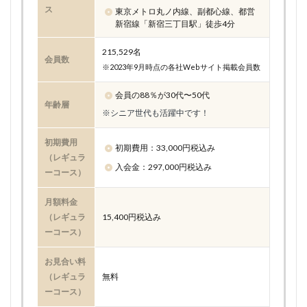
ス
東京メトロ丸ノ内線、副都心線、都営
新宿線「新宿三丁目駅」徒歩4分
215,529名
会員数
※2023年9月時点の各社Webサイト掲載会員数
会員の88％が30代〜50代
年齢層
※シニア世代も活躍中です！
初期費用
初期費用：33,000円税込み
（レギュラ
入会金：297,000円税込み
ーコース）
月額料金
（レギュラ
15,400円税込み
ーコース）
お見合い料
（レギュラ
無料
ーコース）