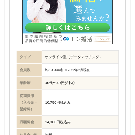
タイプ
オンライン型（データマッチング）
会員数
約30,000名
※2022年2月現在
年齢層
30代〜40代が中心
初期費用
（入会金・
10,780円税込み
登録料）
月額料金
14,300円税込み
お見合い料
無料