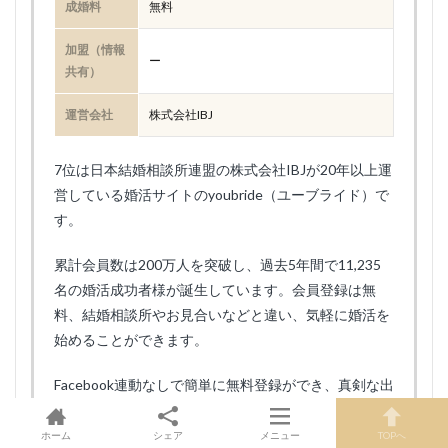
成婚料
無料
加盟（情報
ー
共有）
運営会社
株式会社IBJ
7位は日本結婚相談所連盟の株式会社IBJが20年以上運
営している婚活サイトのyoubride（ユーブライド）で
す。
累計会員数は200万人を突破し、過去5年間で11,235
名の婚活成功者様が誕生しています。会員登録は無
料、結婚相談所やお見合いなどと違い、気軽に婚活を
始めることができます。
Facebook連動なしで簡単に無料登録ができ、真剣な出
会い・真面目な婚活を目的とした30代・40代・50代
中心の男女が利用しています。
ホーム
シェア
メニュー
TOPへ