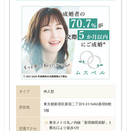
タイプ
仲人型
東京都新宿区新宿二丁目9-23 SVAX新宿B館
所在地
5階
東京メトロ丸ノ内線「新宿御苑前駅」1
番出口より徒歩1分
交通アクセ