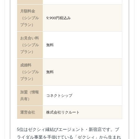
月額料金
（シンプル
9,900円税込み
プラン）
お見合い料
（シンプル
無料
プラン）
成婚料
（シンプル
無料
プラン）
加盟（情報
コネクトシップ
共有）
運営会社
株式会社リクルート
5位はゼクシィ縁結びエージェント・新宿店です。ブ
ライダル事業を手掛けている「ゼクシィ」から生まれ