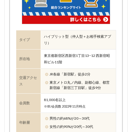
ハイブリット型（仲人型＋お相手検索アプ
タイプ
リ）
東京都新宿区西新宿1丁目13−12 西新宿昭
所在地
和ビル11階
JR各線「新宿駅」徒歩2分
交通アクセ
東京メトロ丸ノ内線、副都心線、都営
ス
新宿線「新宿三丁目駅」徒歩9分
81,000名以上
会員数
※IBJ会員数 2022年11月時点
男性の約68%が20～30代
年齢層
女性の約90%が20代～30代