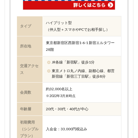
ハイブリット型
タイプ
（仲人型＋スマホやPCでお相手探し）
東京都新宿区西新宿1-6-1 新宿エルタワー
所在地
28階
JR各線「新宿駅」徒歩1分
交通アクセ
東京メトロ丸ノ内線、副都心線、都営
ス
新宿線「新宿三丁目駅」徒歩8分
約32,000名以上
会員数
※2022年3月末時点
年齢層
20代・30代・40代が中心
初期費用
（シンプル
入会金：33,000円税込み
プラン）