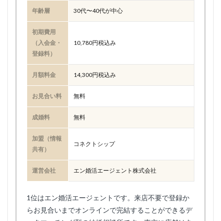
年齢層
30代〜40代が中心
初期費用
（入会金・
10,780円税込み
登録料）
月額料金
14,300円税込み
お見合い料
無料
成婚料
無料
加盟（情報
コネクトシップ
共有）
運営会社
エン婚活エージェント株式会社
1位はエン婚活エージェントです。来店不要で登録か
らお見合いまでオンラインで完結することができるデ