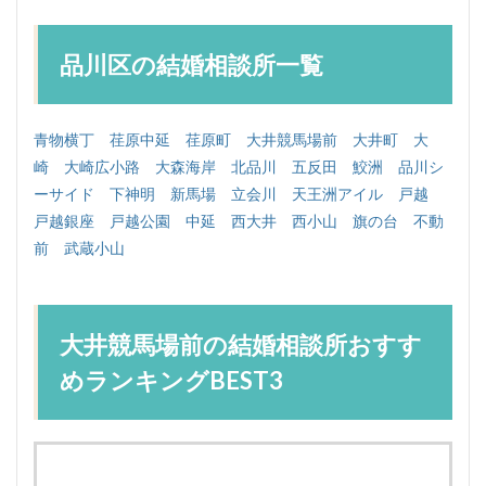
品川区の結婚相談所一覧
青物横丁
荏原中延
荏原町
大井競馬場前
大井町
大
崎
大崎広小路
大森海岸
北品川
五反田
鮫洲
品川シ
ーサイド
下神明
新馬場
立会川
天王洲アイル
戸越
戸越銀座
戸越公園
中延
西大井
西小山
旗の台
不動
前
武蔵小山
大井競馬場前の結婚相談所おすす
めランキングBEST3