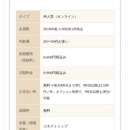
タイプ
仲人型（オンライン）
会員数
30,000名
※2022年2月時点
年齢層
20〜30代が多い
初期費用
6,600円税込み
（登録料）
月額料金
9,900円税込み
無料
※毎月8件目まで0円、9件目以降は1,100
お見合い料
円／件。オプション利用で、9件目以降も0円が
可能
成婚料
無料
加盟（情報
コネクトシップ
共有）