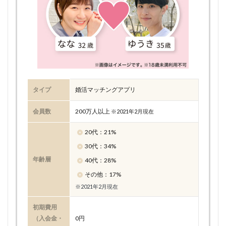
タイプ
婚活マッチングアプリ
会員数
200万人以上
※2021年2月現在
20代：21%
30代：34%
年齢層
40代：28%
その他：17%
※2021年2月現在
初期費用
（入会金・
0円