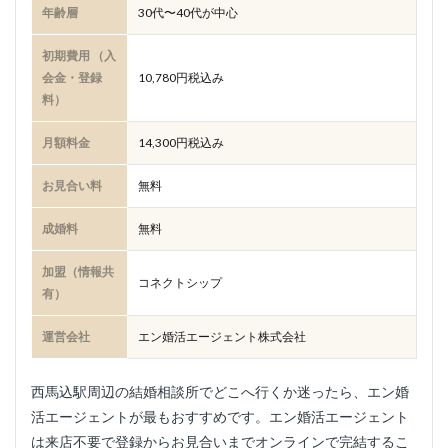
年齢層
30代〜40代が中心
初期費用 （入
会金・登録
10,780円税込み
料）
月額料金
14,300円税込み
お見合い料
無料
成婚料
無料
加盟（情報共
コネクトシップ
有）
運営会社
エン婚活エージェント株式会社
西馬込駅周辺の結婚相談所でどこへ行くか迷ったら、エン婚
活エージェントが最もおすすめです。エン婚活エージェント
は来店不要で登録からお見合いまでオンラインで完結するこ