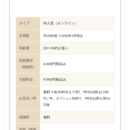
タイプ
仲人型（オンライン）
会員数
30,000名
※2022年2月時点
年齢層
20〜30代が多い
初期費用
6,600円税込み
（登録料）
月額料金
9,900円税込み
無料
※毎月8件目まで0円、9件目以降は1,100
お見合い料
円／件。オプション利用で、9件目以降も0円が
可能
成婚料
無料
加盟（情報