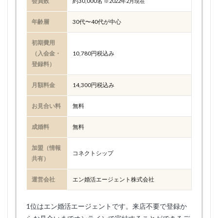
会員数
約30,000名
※2022年2月現在
年齢層
30代〜40代が中心
初期費用
（入会金・
10,780円税込み
登録料）
月額料金
14,300円税込み
お見合い料
無料
成婚料
無料
加盟（情報
コネクトシップ
共有）
運営会社
エン婚活エージェント株式会社
1位はエン婚活エージェントです。来店不要で登録か