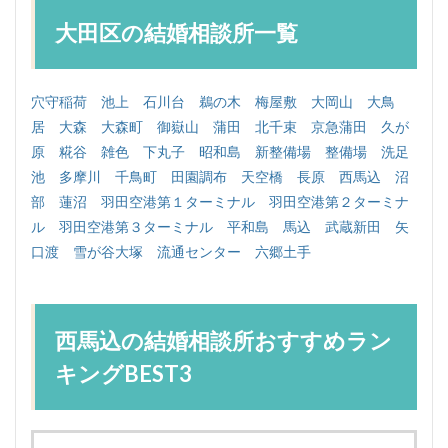
大田区の結婚相談所一覧
穴守稲荷
池上
石川台
鵜の木
梅屋敷
大岡山
大鳥
居
大森
大森町
御嶽山
蒲田
北千束
京急蒲田
久が
原
糀谷
雑色
下丸子
昭和島
新整備場
整備場
洗足
池
多摩川
千鳥町
田園調布
天空橋
長原
西馬込
沼
部
蓮沼
羽田空港第１ターミナル
羽田空港第２ターミナ
ル
羽田空港第３ターミナル
平和島
馬込
武蔵新田
矢
口渡
雪が谷大塚
流通センター
六郷土手
西馬込の結婚相談所おすすめラン
キングBEST3