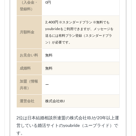
（入会金・
0円
登録料）
2,400円
※スタンダードプラン ※無料でも
youbrideをご利用できますが、メッセージを
月額料金
送るには有料プラン登録（スタンダードプラ
ン）が必要です。
お見合い料
無料
成婚料
無料
加盟（情報
ー
共有）
運営会社
株式会社IBJ
2位は日本結婚相談所連盟の株式会社IBJが20年以上運
営している婚活サイトのyoubride（ユーブライド）で
す。