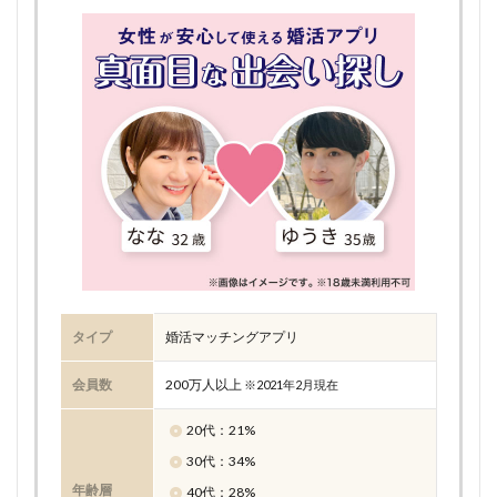
タイプ
婚活マッチングアプリ
会員数
200万人以上
※2021年2月現在
20代：21%
30代：34%
年齢層
40代：28%