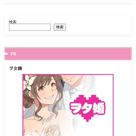
検索
検索
PR
ヲタ婚