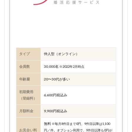
タイプ
仲人型（オンライン）
会員数
30,000名
※2022年2月時点
年齢層
20〜30代が多い
初期費用
6,600円税込み
（登録料）
月額料金
9,900円税込み
無料
※毎月8件目まで0円、9件目以降は1,100
お見合い料
円／件。オプション利用で、9件目以降も0円が