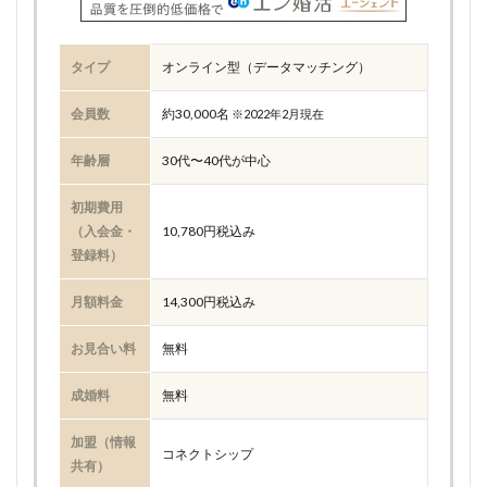
タイプ
オンライン型（データマッチング）
会員数
約30,000名
※2022年2月現在
年齢層
30代〜40代が中心
初期費用
（入会金・
10,780円税込み
登録料）
月額料金
14,300円税込み
お見合い料
無料
成婚料
無料
加盟（情報
コネクトシップ
共有）