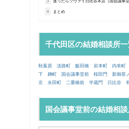
3
迷ったらツヴァイ日比谷本店（国会議事堂
4
まとめ
千代田区の結婚相談所一
秋葉原
淡路町
飯田橋
岩本町
内幸町
下
麹町
国会議事堂前
桜田門
新御茶
京
永田町
二重橋前
半蔵門
日比谷
国会議事堂前の結婚相談