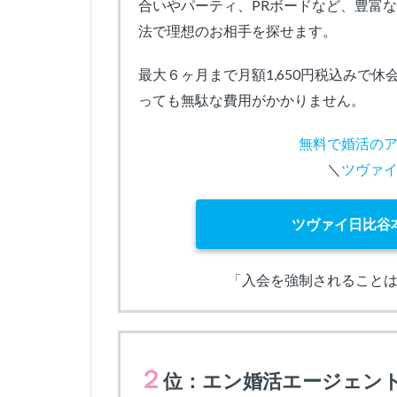
合いやパーティ、PRボードなど、豊富
法で理想のお相手を探せます。
最大６ヶ月まで月額1,650円税込みで
っても無駄な費用がかかりません。
無料で婚活の
＼
ツヴァ
ツヴァイ日比谷
「入会を強制されること
２
位：エン婚活エージェン