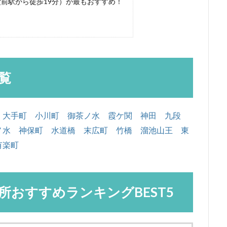
前駅から徒歩19分）が最もおすすめ！
覧
大手町
小川町
御茶ノ水
霞ケ関
神田
九段
ノ水
神保町
水道橋
末広町
竹橋
溜池山王
東
有楽町
所おすすめランキングBEST5