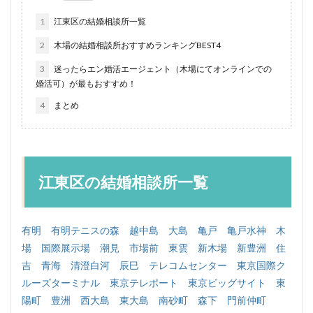
1
江東区の結婚相談所一覧
2
木場の結婚相談所おすすめランキングBEST4
3
迷ったらエン婚活エージェント（木場にてオンラインでの
婚活可）が最もおすすめ！
4
まとめ
江東区の結婚相談所一覧
有明
有明テニスの森
越中島
大島
亀戸
亀戸水神
木
場
国際展示場
潮見
市場前
東雲
新木場
新豊洲
住
吉
青海
清澄白河
辰巳
テレコムセンター
東京国際ク
ルーズターミナル
東京テレポート
東京ビッグサイト
東
陽町
豊洲
西大島
東大島
南砂町
森下
門前仲町