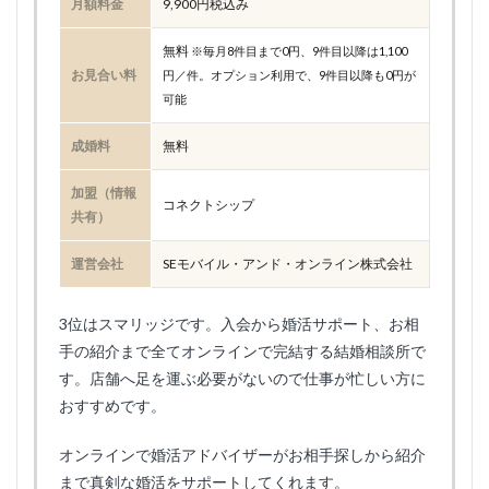
月額料金
9,900円税込み
無料
※毎月8件目まで0円、9件目以降は1,100
お見合い料
円／件。オプション利用で、9件目以降も0円が
可能
成婚料
無料
加盟（情報
コネクトシップ
共有）
運営会社
SEモバイル・アンド・オンライン株式会社
3位はスマリッジです。入会から婚活サポート、お相
手の紹介まで全てオンラインで完結する結婚相談所で
す。店舗へ足を運ぶ必要がないので仕事が忙しい方に
おすすめです。
オンラインで婚活アドバイザーがお相手探しから紹介
まで真剣な婚活をサポートしてくれます。