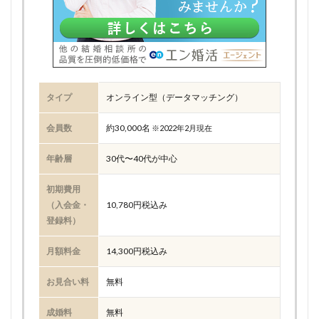
タイプ
オンライン型（データマッチング）
会員数
約30,000名
※2022年2月現在
年齢層
30代〜40代が中心
初期費用
（入会金・
10,780円税込み
登録料）
月額料金
14,300円税込み
お見合い料
無料
成婚料
無料