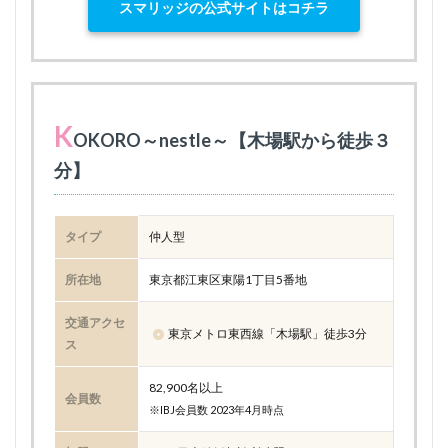
スマリッジの公式サイトはコチラ
K
OKORO～nestle～【木場駅から徒歩３
分】
タイプ
仲人型
所在地
東京都江東区東陽1丁目5番地
交通アクセ
東京メトロ東西線「木場駅」徒歩3分
ス
82,900名以上
会員数
※IBJ会員数 2023年4月時点