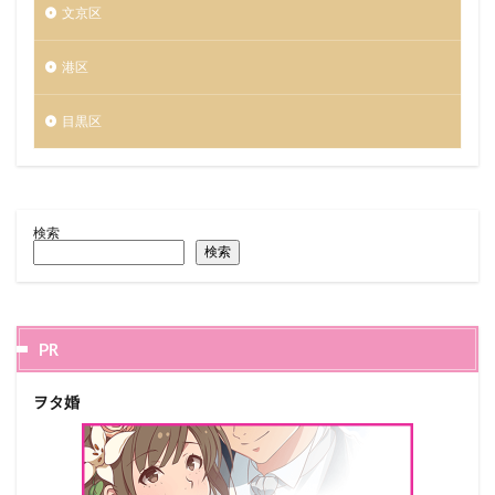
文京区
港区
目黒区
検索
検索
PR
ヲタ婚