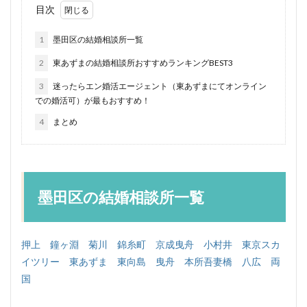
目次
1
墨田区の結婚相談所一覧
2
東あずまの結婚相談所おすすめランキングBEST3
3
迷ったらエン婚活エージェント（東あずまにてオンライン
での婚活可）が最もおすすめ！
4
まとめ
墨田区の結婚相談所一覧
押上
鐘ヶ淵
菊川
錦糸町
京成曳舟
小村井
東京スカ
イツリー
東あずま
東向島
曳舟
本所吾妻橋
八広
両
国