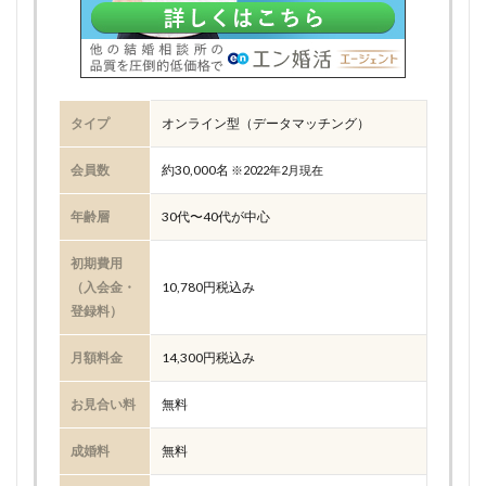
タイプ
オンライン型（データマッチング）
会員数
約30,000名
※2022年2月現在
年齢層
30代〜40代が中心
初期費用
（入会金・
10,780円税込み
登録料）
月額料金
14,300円税込み
お見合い料
無料
成婚料
無料