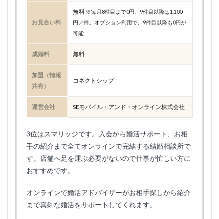
無料
※毎月8件目まで0円、9件目以降は1,100
お見合い料
円／件。オプション利用で、9件目以降も0円が
可能
成婚料
無料
加盟（情報
コネクトシップ
共有）
運営会社
SEモバイル・アンド・オンライン株式会社
3位はスマリッジです。入会から婚活サポート、お相
手の紹介まで全てオンラインで完結する結婚相談所で
す。店舗へ足を運ぶ必要がないので仕事が忙しい方に
おすすめです。
オンラインで婚活アドバイザーがお相手探しから紹介
まで真剣な婚活をサポートしてくれます。