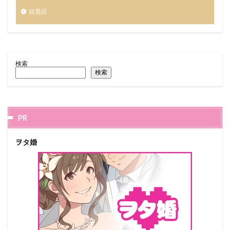
目黒区
検索
検索
PR
ヲタ婚