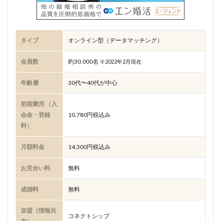
タイプ
オンライン型（データマッチング）
会員数
約30,000名
※2022年2月現在
年齢層
30代〜40代が中心
初期費用 （入
会金・登録
10,780円税込み
料）
月額料金
14,300円税込み
お見合い料
無料
成婚料
無料
加盟（情報共
コネクトシップ