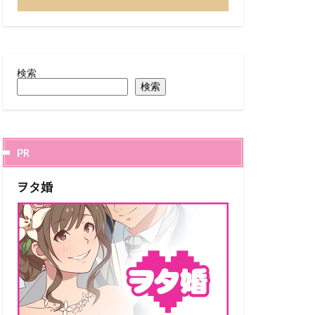
検索
検索
PR
ヲタ婚