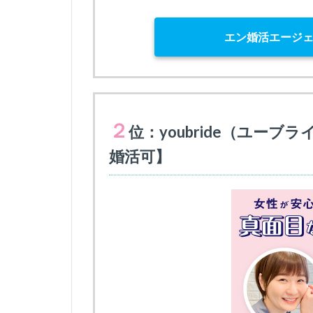
エン婚活エージ
２
位：youbride（ユー
婚活可】