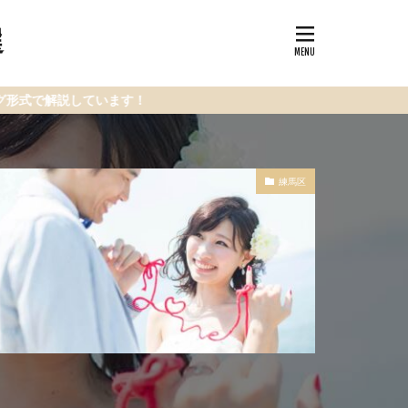
選
ています！
練馬区