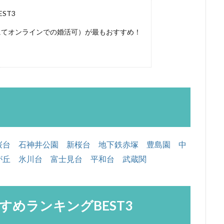
ST3
にてオンラインでの婚活可）が最もおすすめ！
桜台
石神井公園
新桜台
地下鉄赤塚
豊島園
中
が丘
氷川台
富士見台
平和台
武蔵関
めランキングBEST3