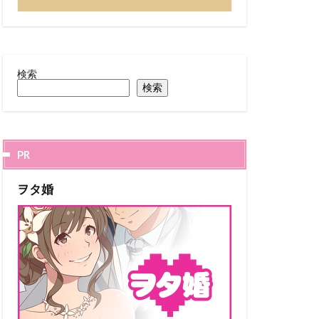
検索
検索
PR
ヲタ婚