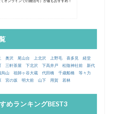
にてオンラインでの婚活可）が最もおすすめ！
覧
丘
奥沢
尾山台
上北沢
上野毛
喜多見
経堂
町
三軒茶屋
下北沢
下高井戸
松陰神社前
新代
歳烏山
祖師ヶ谷大蔵
代田橋
千歳船橋
等々力
原
宮の坂
明大前
山下
用賀
若林
めランキングBEST3