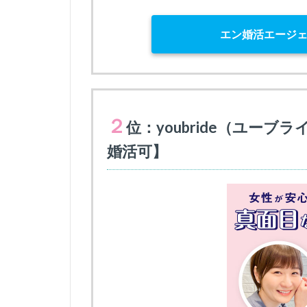
エン婚活エージ
２
位：youbride（ユー
婚活可】