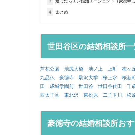
3
迷ったらエン婚活エージェント（豪徳寺
4
まとめ
世田谷区の結婚相談所一
芦花公園
池尻大橋
池ノ上
上町
梅ヶ
九品仏
豪徳寺
駒沢大学
桜上水
桜新
田
成城学園前
世田谷
世田谷代田
千
西太子堂
東北沢
東松原
二子玉川
松
豪徳寺の結婚相談所おすす