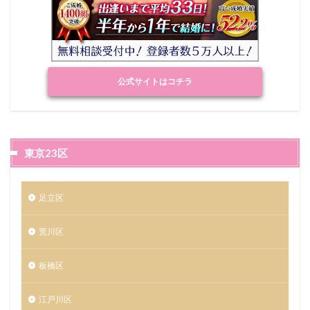
公式サイトはコチラ
東京23区
足立区
荒川区
板橋区
江戸川区