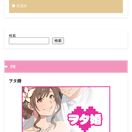
目黒区
検索
検索
PR
ヲタ婚